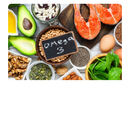
Omega 3 Fettsäuren
Schon gewusst? Ungesättigte Fettsäuren
können im Körper in
entzündungshemmende Botenstoffe
umgewandelt werden. Allerdings nur in
Kombination mit einem Mikronährstoff-