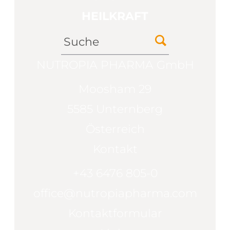
HEILKRAFT
NUTROPIA PHARMA GmbH
Moosham 29
5585 Unternberg
Österreich
Kontakt
+43 6476 805-0
office@nutropiapharma.com
Kontaktformular