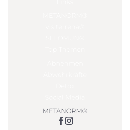
Links
METANORM®
vis terrena®
SELOMUN®
Top Themen
Abnehmen
Abwehrkräfte
Detox
Social Media
METANORM®