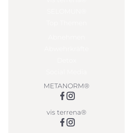
SELOMUN®
Top Themen
Abnehmen
Abwehrkräfte
Detox
Social Media
METANORM®
vis terrena®